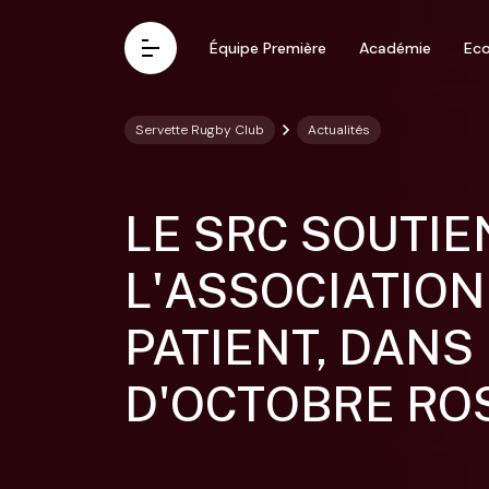
Aller au contenu principal
Équipe Première
Académie
Eco
Vous êtes ici:
Servette Rugby Club
Actualités
Actualités
LE SRC SOUTIE
Club
L'ASSOCIATION
Histoire
PATIENT, DANS
Organisation
D'OCTOBRE RO
Bénévoles
Pacte Grenat (RSE)
Arbitrage