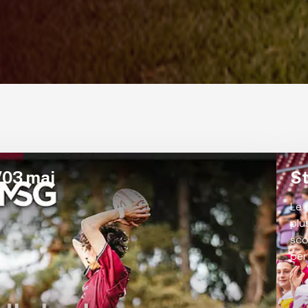
/03 mai
S
Le 
plu
sco
per