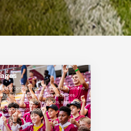
tages
club propose chaque saison sur Genève
sieurs stages pendant les vacances
laires: stages multi-activités, stages de
fectionnement, pour…