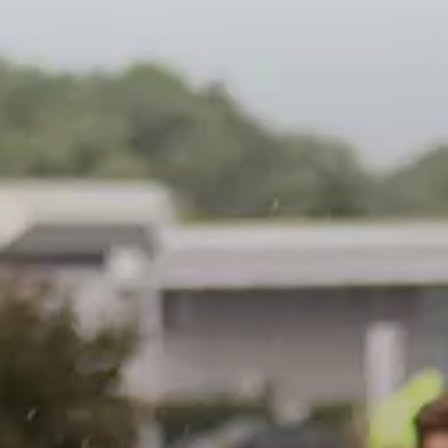
Club
Histoire
Organisation
Bénévoles
Pacte Grenat (RSE)
Arbitrage
Business
Nos partenaires
Offres & abonnements
Offre groupe