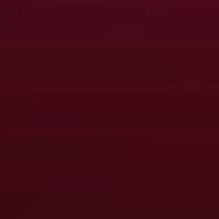
Club
Histoire
Organisation
Bénévoles
Pacte Grenat (RSE)
Arbitrage
Business
Nos partenaires
Offres & abonnements
Offre groupe