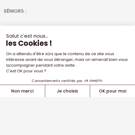
SÉNIORS :
RC Auch vs. Servette RC, samedi 13 décembre, stade
Jacques Fouroux (Auch).
- Espoirs 15h30
- Première 17h30
Nos Servettiens entament la phase aller et terminent
l'année 2025 à Auch !
Retrouvez ici les billetteries de nos prochaines réceptions
en 2026 !