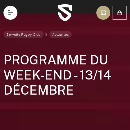
Aller au contenu principal
Vous êtes ici:
Servette Rugby Club
Actualités
Équipe Première
PROGRAMME DU
Académie
WEEK-END - 13/14
Ecole de Rugby
Contact
DÉCEMBRE
Stades
Actualités