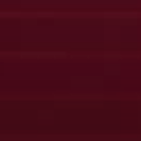
Club
Histoire
Organisation
Bénévoles
Pacte Grenat (RSE)
Arbitrage
Business
Nos partenaires
Offres & abonnements
Offre groupe