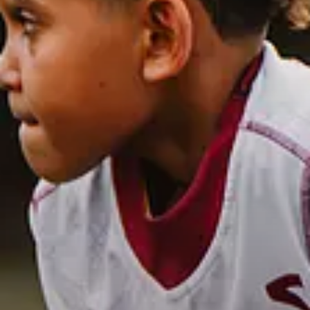
Club
Histoire
Organisation
Bénévoles
Pacte Grenat (RSE)
Arbitrage
Business
Nos partenaires
Offres & abonnements
Offre groupe